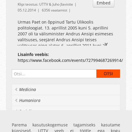
Embed
Klipi teostus: UTTV & Juho Jlavistte
05.12.2014
6356 vaatamist
Urmas Paet on õppinud Tartu Ülikoolis
politoloogiat. 13. aprillist 2005 kuni 5. aprillini
2007 oli ta välisminister Andrus Ansipi esimeses
valitsuses, seejärel Andrus Ansipi teises
valitsuses ning alates 6. aprillist 2011 kuni 28.
märtsini 2014 Andrus Ansipi kolmandas
Lisainfo veebis:
valitsuses. Seejärel oli ta kuni 3. novembrini
https://www.facebook.com/events/727994687269914/
2014 välisminister Taavi Rõivase valitsuses. 3.
novembril 2014 kinnitati Urmas Paet Euroopa
Parlamendi liikmeks. Temast sai Euroopa
Komisjoni volinikuks siirdunud Andrus Ansipi
asendusliige. Üritust viib läbi Silja Vurma
Medicina
Humaniora
Socialia
Realia et naturalia
Parema kasutuskogemuse tagamiseks kasutame
küpsiseid. UTTV veeb ei töötle ega kogu