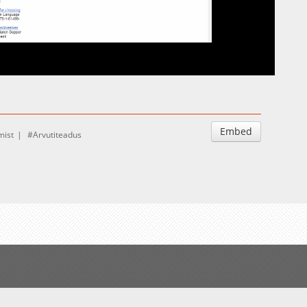
Auto
Esituskiirused
Embed
mist
Arvutiteadus