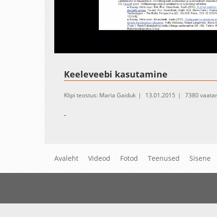
Loaded
:
Unmute
9.03%
Keeleveebi kasutamine
Klipi teostus: Maria Gaiduk
13.01.2015
7380 vaata
-
Avaleht
Videod
Fotod
Teenused
Sisene