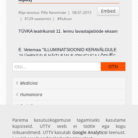
Embed
Klipi teostus: Pille Kannimäe
08.01.2015
8129 vaatamist
Kultuur
TÜVKA teatrikunsti 11. lennu lavastajatööde eksam
E. Vetemaa "ILLUMINATSIOONID KERAVÄLGULE
JA ÜHEKSALE NÄITLEJALE (PAUGUGA LÕPUS)"
Lavastaja: Karl Sakrits
Kunstnik: Liisu Krass
Valgus ja video: Katre Sulane ja Anna Rosalie
Uudre
Medicina
Humaniora
Socialia
Realia et naturalia
Parema kasutuskogemuse tagamiseks kasutame
küpsiseid. UTTV veeb ei töötle ega kogu
Ülikoolist veel
isikuandmeid. UTTV kasutab
Google Analyticsi
teenust.