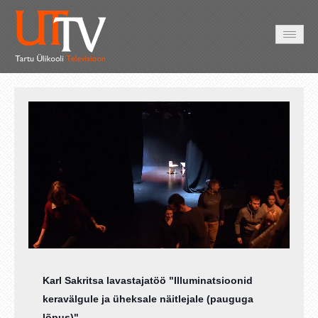
AVALEHT
VIDEOD
FOTOD
TEENUSED
Auto
Loaded
:
Unmute
Esituskiirused
1.62%
Karl Sakritsa lavastajatöö "Illuminatsioonid
keravälgule ja üheksale näitlejale (pauguga
lõpus)"