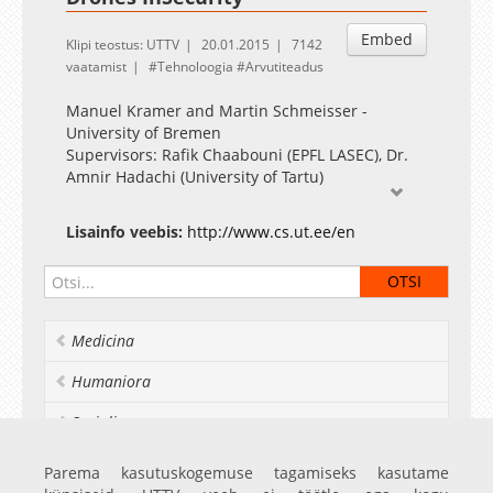
Embed
Klipi teostus: UTTV
20.01.2015
7142
vaatamist
Tehnoloogia
Arvutiteadus
Manuel Kramer and Martin Schmeisser -
University of Bremen
Supervisors: Rafik Chaabouni (EPFL LASEC), Dr.
Amnir Hadachi (University of Tartu)
Lisainfo veebis:
http://www.cs.ut.ee/en
Medicina
Humaniora
Socialia
Realia et naturalia
Parema kasutuskogemuse tagamiseks kasutame