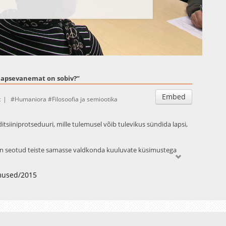
Auto
Esituskiirused
lapsevanemat on sobiv?”
Embed
t
Humaniora
Filosoofia ja semiootika
tsiiniprotseduuri, mille tulemusel võib tulevikus sündida lapsi,
 on seotud teiste samasse valdkonda kuuluvate küsimustega
mused/2015
tsessi?