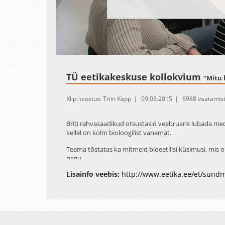
Loaded
:
Unmute
0.33%
TÜ eetikakeskuse kollokvium
“Mitu 
Klipi teostus: Triin Käpp
09.03.2015
6988 vaatamis
Briti rahvasaadikud otsustasid veebruaris lubada medi
kellel on kolm bioloogilist vanemat.
Teema tõstatas ka mitmeid bioeetilisi küsimusi, mis
nagu
Lisainfo veebis:
http://www.eetika.ee/et/sund
- Kui palju tohib inimene sekkuda inimese arengu pro
- Kas järgmine samm võiks olla nn laste disainimine?
- Millised on geneetilise muutmise piirid?
Avaleht
Videod
Fotod
Teenused
Sisene