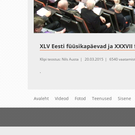
Loaded
:
Unmute
5.32%
XLV Eesti füüsikapäevad ja XXXVII
Klipi teostus: Nils Austa
20.03.2015
6540 vaatamis
.
Avaleht
Videod
Fotod
Teenused
Sisene