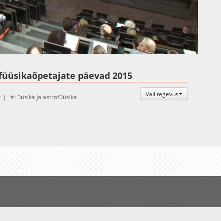
Auto
Esituskiirused
 füüsikaõpetajate päevad 2015
Vali tegevus
t
Füüsika ja astrofüüsika