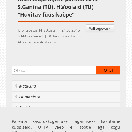
S.Ganina (TÜ), H.Voolaid (TÜ)
“Huvitav füüsikaõpe”
Vali tegevus
Klipi teostus: Nils Austa
21.03.2015
6098 vaatamist
Haridusteadus
Füüsika ja astrofüüsika
.
Medicina
Humaniora
Socialia
Realia et naturalia
Parema kasutuskogemuse tagamiseks kasutame
küpsiseid. UTTV veeb ei töötle ega kogu
Ülikoolist veel