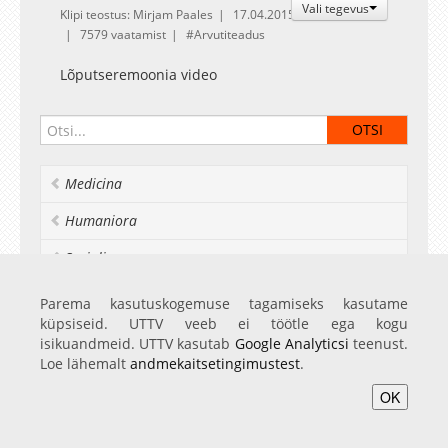
Vali tegevus
Klipi teostus: Mirjam Paales
17.04.2015
7579 vaatamist
Arvutiteadus
Lõputseremoonia video
Medicina
Humaniora
Socialia
Realia et naturalia
Parema kasutuskogemuse tagamiseks kasutame
küpsiseid. UTTV veeb ei töötle ega kogu
Ülikoolist veel
isikuandmeid. UTTV kasutab
Google Analyticsi
teenust.
Loe lähemalt
andmekaitsetingimustest
.
OK
Avaleht
Videod
Fotod
Teenused
Sisene