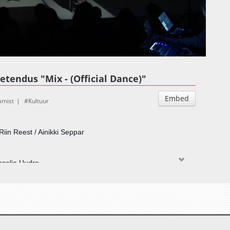
Auto
Esituskiirused
uetendus "Mix - (Official Dance)"
Embed
amist
Kultuur
Riin Reest / Ainikki Seppar
Rosalie Uudre