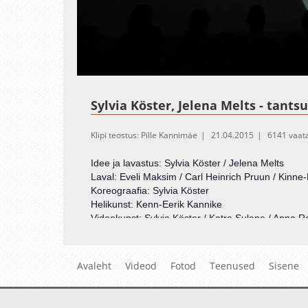
Loaded
:
Unmute
4.10%
Sylvia Köster, Jelena Melts - tants
Klipi teostus: Pille Kannimäe
21.04.2015
6141 vaat
Idee ja lavastus: Sylvia Köster / Jelena Melts
Laval: Eveli Maksim / Carl Heinrich Pruun / Kinne-
Koreograafia: Sylvia Köster
Helikunst: Kenn-Eerik Kannike
Videokunst: Sylvia Köster / Katre Sulane / Anna 
Valguskunst: Jari Matsi / Laura Maria Mäits
Avaleht
Videod
Fotod
Teenused
Sisene