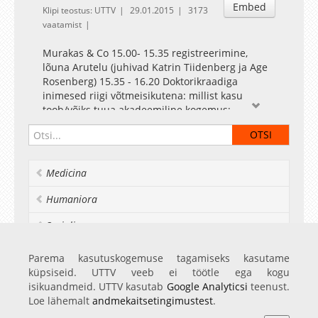
Embed
Klipi teostus: UTTV
29.01.2015
3173
vaatamist
Murakas & Co 15.00- 15.35 registreerimine,
lõuna Arutelu (juhivad Katrin Tiidenberg ja Age
Rosenberg) 15.35 - 16.20 Doktorikraadiga
inimesed riigi võtmeisikutena: millist kasu
toob/võiks tuua akadeemiline kogemus;
doktorikraadiga töötaja kui probleem
tööandja/kolleegide jaoks? Erle Rikman
(Riigikogu kantselei õigus- ja analüüsiosakonna
nõunik) ja Mare Ainsaar, TÜ sotsiaalpoliitika
Medicina
õppetooli juhataja (endine Riigikantselei
teemajuht ja TÜ teadus- ja arendusosakonna
Humaniora
juhataja) 16.20 - 17.00 Rein Murakas ja Oliver
Nahkur - ülevaade sotsiaalvaldkonna
Socialia
doktorantide õpingutega rahulolust ja lõpetajate
edasisest tööteest uute uuringuandmete alusel
Realia et naturalia
Parema kasutuskogemuse tagamiseks kasutame
17.00 - 17.15 kohvipaus 17.15 - 17. 40 Paneel
küpsiseid. UTTV veeb ei töötle ega kogu
Ülikoolist veel
"Erinevad doktorantuuri läbimise strateegiad:
isikuandmeid. UTTV kasutab
Google Analyticsi
teenust.
milline neist on efektiivseim?" Nt õppimine
Loe lähemalt
andmekaitsetingimustest
.
välismaal, täiskohaga erialane töö ja