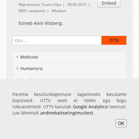
Embed
Klipi teostus: Tauno Uibo
09.06.2015
8841 vaatamist
Kultuur
Esineb Anni Vitsberg.
Medicina
Humaniora
Socialia
Realia et naturalia
Parema kasutuskogemuse tagamiseks kasutame
küpsiseid. UTTV veeb ei töötle ega kogu
Ülikoolist veel
isikuandmeid. UTTV kasutab
Google Analyticsi
teenust.
Loe lähemalt
andmekaitsetingimustest
.
OK
Avaleht
Videod
Fotod
Teenused
Sisene