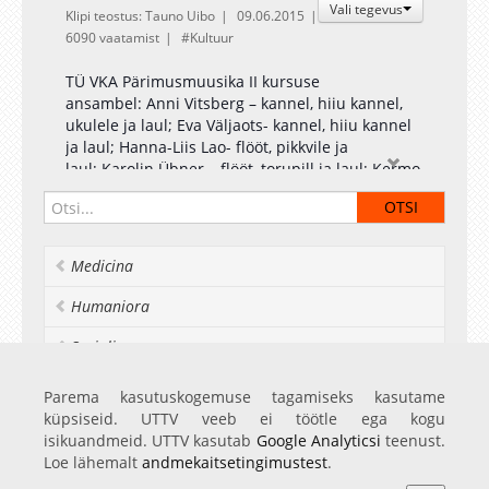
Vali tegevus
Klipi teostus: Tauno Uibo
09.06.2015
6090 vaatamist
Kultuur
TÜ VKA Pärimusmuusika II kursuse
ansambel: Anni Vitsberg – kannel, hiiu kannel,
ukulele ja laul; Eva Väljaots- kannel, hiiu kannel
ja laul; Hanna-Liis Lao- flööt, pikkvile ja
laul; Karolin Übner – flööt, torupill ja laul; Kermo
Kukk – kitarr ja laul.
Medicina
Humaniora
Socialia
Realia et naturalia
Parema kasutuskogemuse tagamiseks kasutame
küpsiseid. UTTV veeb ei töötle ega kogu
Ülikoolist veel
isikuandmeid. UTTV kasutab
Google Analyticsi
teenust.
Loe lähemalt
andmekaitsetingimustest
.