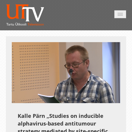
AVALEHT
VIDEOD
FOTOD
TEENUSED
Auto
Loaded
:
Unmute
Esituskiirused
0.23%
Kalle Pärn „Studies on inducible
alphavirus-based antitumour
strategy mediated by site-specific