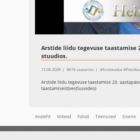
Loaded
:
Unmute
4.68%
Arstide liidu tegevuse taastamise 
stuudios.
13.06.2008
8616 vaatamist
Arstiteadus
Pidulik
Arstide liidu tegevuse taastamise 20. aastapäev
taastamisest(vestlusvideo)
Avaleht
Videod
Fotod
Teenused
Sisene