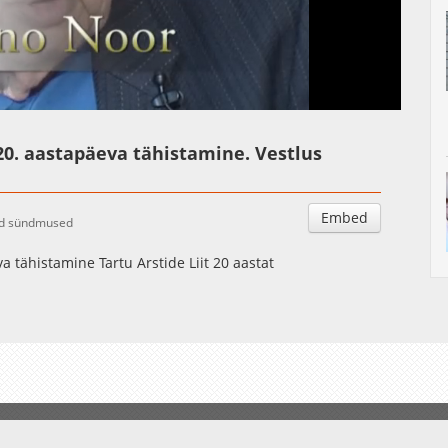
Auto
Esituskiirused
20. aastapäeva tähistamine. Vestlus
Embed
ud sündmused
a tähistamine Tartu Arstide Liit 20 aastat