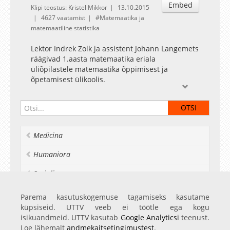
Embed
Klipi teostus: Kristel Mikkor
13.10.2015
4627 vaatamist
Matemaatika ja
matemaatiline statistika
Lektor Indrek Zolk ja assistent Johann Langemets
räägivad 1.aasta matemaatika eriala
üliõpilastele matemaatika õppimisest ja
õpetamisest ülikoolis.
Medicina
Humaniora
Socialia
Realia et naturalia
Parema kasutuskogemuse tagamiseks kasutame
küpsiseid. UTTV veeb ei töötle ega kogu
Ülikoolist veel
isikuandmeid. UTTV kasutab
Google Analyticsi
teenust.
Loe lähemalt
andmekaitsetingimustest
.