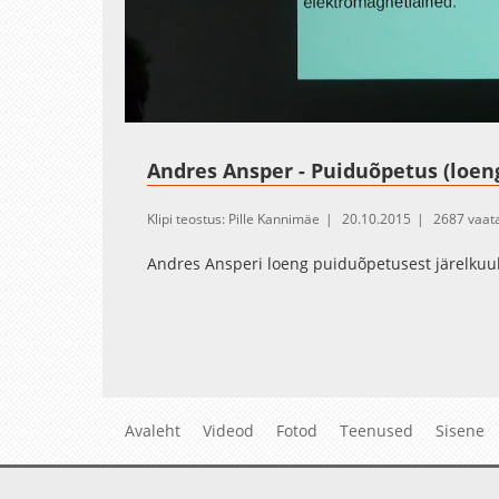
Loaded
:
Unmute
1.08%
Andres Ansper - Puiduõpetus (loeng
Klipi teostus: Pille Kannimäe
20.10.2015
2687 vaat
Andres Ansperi loeng puiduõpetusest järelkuu
Avaleht
Videod
Fotod
Teenused
Sisene