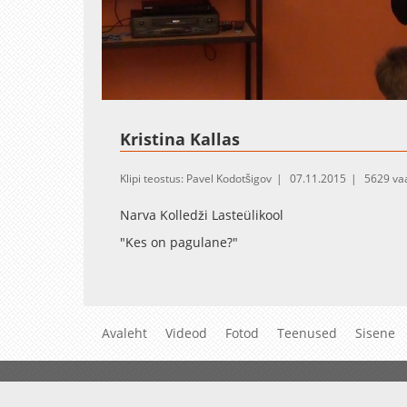
Loaded
:
Unmute
1.43%
Kristina Kallas
Klipi teostus: Pavel Kodotšigov
07.11.2015
5629 va
Narva Kolledži Lasteülikool
"Kes on pagulane?"
Avaleht
Videod
Fotod
Teenused
Sisene