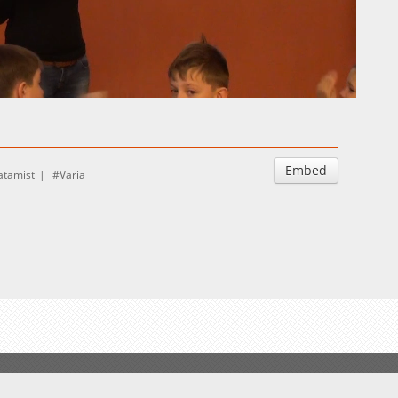
Auto
Esituskiirused
Embed
atamist
Varia