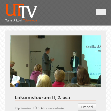
AVALEHT
VIDEOD
FOTOD
TEENUSED
Auto
Loaded
:
Unmute
Esituskiirused
1.58%
Liikumisfoorum II, 2. osa
Embed
Klipi teostus: TÜ ühiskonnateaduste