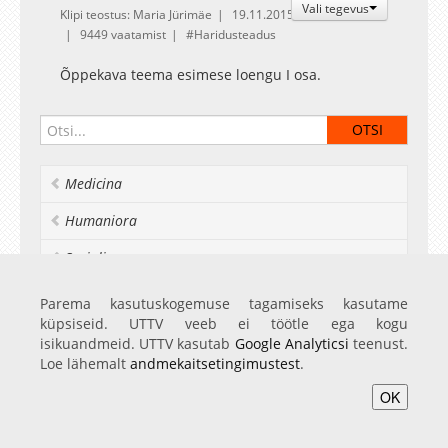
Vali tegevus
Klipi teostus: Maria Jürimäe
19.11.2015
9449 vaatamist
Haridusteadus
Õppekava teema esimese loengu I osa.
Medicina
Humaniora
Socialia
Realia et naturalia
Parema kasutuskogemuse tagamiseks kasutame
küpsiseid. UTTV veeb ei töötle ega kogu
Ülikoolist veel
isikuandmeid. UTTV kasutab
Google Analyticsi
teenust.
Loe lähemalt
andmekaitsetingimustest
.
OK
Avaleht
Videod
Fotod
Teenused
Sisene