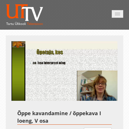
AVALEHT
VIDEOD
FOTOD
TEENUSED
Auto
Loaded
:
Unmute
Esituskiirused
22.48%
Õppe kavandamine / õppekava I
loeng, V osa