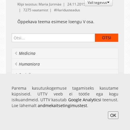
Vali tegevus
Klipi teostus: Maria Jürimäe
24.11.2015
7275 vaatamist
Haridusteadus
Õppekava teema esimese loengu V osa.
Medicina
Humaniora
Socialia
Realia et naturalia
Parema kasutuskogemuse tagamiseks kasutame
küpsiseid. UTTV veeb ei töötle ega kogu
Ülikoolist veel
isikuandmeid. UTTV kasutab
Google Analyticsi
teenust.
Loe lähemalt
andmekaitsetingimustest
.
OK
Avaleht
Videod
Fotod
Teenused
Sisene