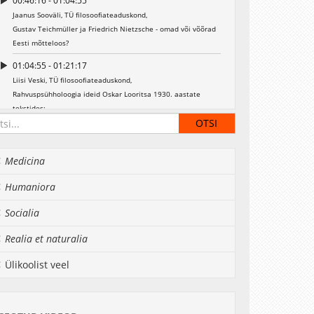
00:46:16 - 01:04:55
Jaanus Sooväli, TÜ filosoofiateaduskond,
Gustav Teichmüller ja Friedrich Nietzsche - omad või võõrad
Eesti mõtteloos?
01:04:55 - 01:21:17
Liisi Veski, TÜ filosoofiateaduskond,
Rahvuspsühholoogia ideid Oskar Looritsa 1930. aastate
tekstides:
eestlaste vaimne eripära ja rahvuslik missioon
01:21:17 - 01:45:49
Medicina
Silvi Salupere, TÜ filosoofiateaduskond,
Juri Lotman ja semiootika Tartu Ülikoolis
Humaniora
01:45:49 - 01:52:14
Peeter Müürsepp, TTÜ,
Socialia
Teadusfilosoofia humaniora ja realia vahel
Realia et naturalia
01:52:14 - 02:04:01
Diskussioon
Ülikoolist veel