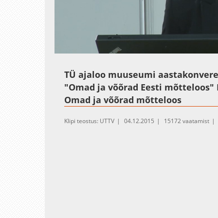
Loaded
:
Unmute
0.25%
TÜ ajaloo muuseumi aastakonvere
"Omad ja võõrad Eesti mõtteloos" I
Omad ja võõrad mõtteloos
Klipi teostus: UTTV
04.12.2015
15172 vaatamist