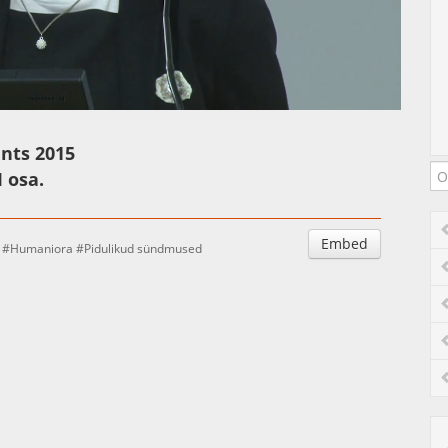
Auto
Esituskiirused
nts 2015
 osa.
Embed
Humaniora
Pidulikud sündmused