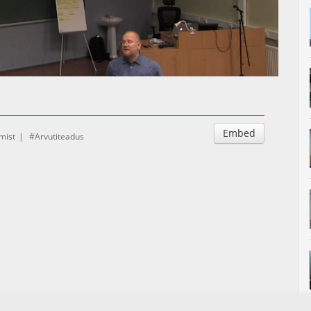
Auto
Esituskiirused
Embed
mist
Arvutiteadus