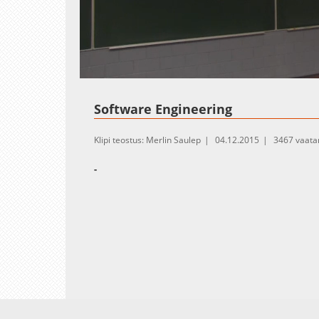
Loaded
:
Unmute
0.22%
Software Engineering
Klipi teostus: Merlin Saulep
04.12.2015
3467 vaata
-