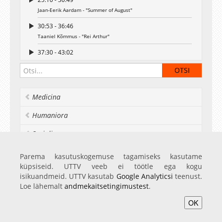
Jaan-Eerik Aardam - "Summer of August"
30:53 - 36:46
Taaniel Kõmmus - "Rei Arthur"
37:30 - 43:02
Taaniel Kõmmus - "Detroit"
43:40 - 48:20
Taaniel Kõmmus - "Mr. Pink"
Medicina
48:32 - 51:55
Humaniora
Mart Nõmm - "Omalooming"
52:02 - 54:33
Socialia
Mart Nõmm - "Partiita"
Realia et naturalia
Parema kasutuskogemuse tagamiseks kasutame
55:30 - 59:42
küpsiseid. UTTV veeb ei töötle ega kogu
Mart Nõmm - "My love is"
Ülikoolist veel
isikuandmeid. UTTV kasutab
Google Analyticsi
teenust.
00:59:48 - 01:03:59
Loe lähemalt
andmekaitsetingimustest
.
Kärt Männa - "Bluebird"
OK
01:04:12 - 01:07:46
Avaleht
Videod
Fotod
Teenused
Sisene
Kärt Männa - "Doubt Hope"