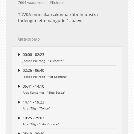
7664 vaatamist
Kultuur
TÜVKA muusikaosakonna rütmimuusika
tudengite ettemängude 1. päev.
JÄRJEHOIDJAD
00:00 - 02:23
Joosep Pilliroog - "Bluesette"
02:26 - 06:40
Joosep Pilliroog - "For Sephora"
06:41 - 14:10
Ardo Kantemus - "Blue Bossa"
14:11 - 19:23
Arlet Tiigi - "Twice"
19:25 - 25:03
Arlet Tiigi - "I don`t care"
25:10 - 30:49