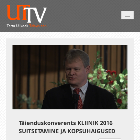
AVALEHT
VIDEOD
FOTOD
TEENUSED
Auto
Loaded
:
Unmute
Esituskiirused
0.31%
Täienduskonverents KLIINIK 2016
SUITSETAMINE JA KOPSUHAIGUSED