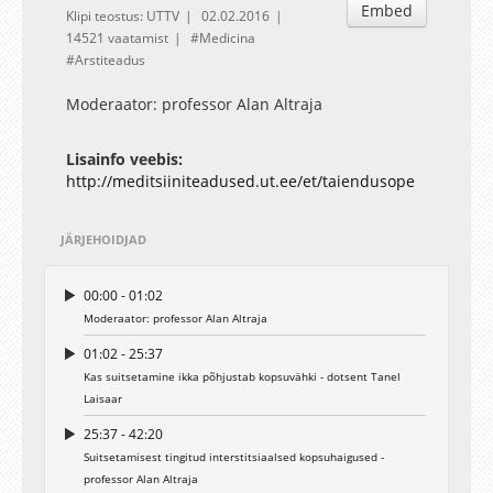
Embed
Klipi teostus: UTTV
02.02.2016
14521 vaatamist
Medicina
Arstiteadus
Moderaator: professor Alan Altraja
Lisainfo veebis:
http://meditsiiniteadused.ut.ee/et/taiendusope
JÄRJEHOIDJAD
00:00 - 01:02
Moderaator: professor Alan Altraja
01:02 - 25:37
Kas suitsetamine ikka põhjustab kopsuvähki - dotsent Tanel
Laisaar
25:37 - 42:20
Suitsetamisest tingitud interstitsiaalsed kopsuhaigused -
professor Alan Altraja