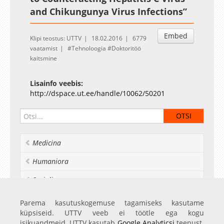
and Chikungunya Virus Infections”
Embed
Klipi teostus: UTTV
18.02.2016
6779
vaatamist
Tehnoloogia
Doktoritöö
kaitsmine
Lisainfo veebis:
http://dspace.ut.ee/handle/10062/50201
Medicina
Humaniora
Socialia
Realia et naturalia
Parema kasutuskogemuse tagamiseks kasutame
küpsiseid. UTTV veeb ei töötle ega kogu
Ülikoolist veel
isikuandmeid. UTTV kasutab
Google Analyticsi
teenust.