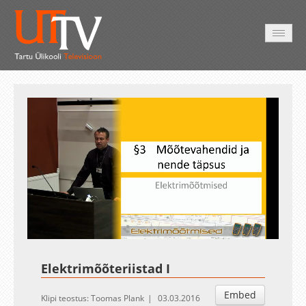
AVALEHT
VIDEOD
FOTOD
TEENUSED
Auto
Loaded
:
Unmute
Esituskiirused
1.53%
Elektrimõõteriistad I
Embed
Klipi teostus: Toomas Plank
03.03.2016