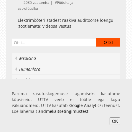
2035 vaatamist
Füüsika ja
astrofüüsika
Elektrimõõteriistadest rääkiva auditoorse loengu
(töötlemata) videosalvestus
Medicina
Humaniora
Socialia
Realia et naturalia
Parema kasutuskogemuse tagamiseks kasutame
küpsiseid. UTTV veeb ei töötle ega kogu
Ülikoolist veel
isikuandmeid. UTTV kasutab
Google Analyticsi
teenust.
Loe lähemalt
andmekaitsetingimustest
.
OK
Avaleht
Videod
Fotod
Teenused
Sisene