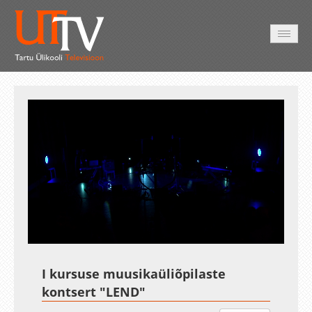
AVALEHT
VIDEOD
FOTOD
TEENUSED
Auto
Loaded
:
Unmute
Esituskiirused
1.47%
I kursuse muusikaüliõpilaste
kontsert "LEND"