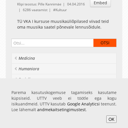
Embed
Klipi teostus: Pille Kannimäe
04.04.2016
6286 vaatamist
Kultuur
TÜ VKA I kursuse muusikaüliõpilased viivad teid
oma muusika saatel põnevale lennusõidule.
Medicina
Humaniora
Socialia
Realia et naturalia
Parema kasutuskogemuse tagamiseks kasutame
küpsiseid. UTTV veeb ei töötle ega kogu
Ülikoolist veel
isikuandmeid. UTTV kasutab
Google Analyticsi
teenust.
Loe lähemalt
andmekaitsetingimustest
.
OK
Avaleht
Videod
Fotod
Teenused
Sisene