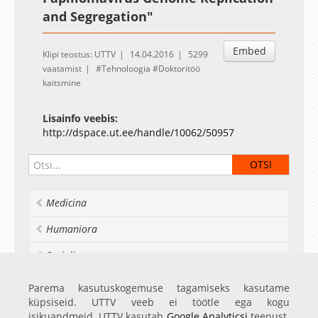
and Segregation"
Embed
Klipi teostus: UTTV
14.04.2016
5299
vaatamist
Tehnoloogia
Doktoritöö
kaitsmine
Lisainfo veebis:
http://dspace.ut.ee/handle/10062/50957
Medicina
Humaniora
Socialia
Realia et naturalia
Parema kasutuskogemuse tagamiseks kasutame
küpsiseid. UTTV veeb ei töötle ega kogu
Ülikoolist veel
isikuandmeid. UTTV kasutab
Google Analyticsi
teenust.