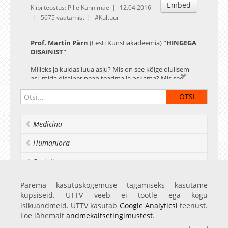
Embed
Klipi teostus: Pille Kannimäe
12.04.2016
5675 vaatamist
Kultuur
Prof. Martin Pärn
(Eesti Kunstiakadeemia)
"HINGEGA
DISAINIST"
Milleks ja kuidas luua asju? Mis on see kõige olulisem
asi, mida disainer peab teadma ja oskama? Mis see
disain ülepea on? EKA strateegilise disaini professor
Martin Pärn esitab disaini ülesande kohta juurteni
kaevavaid küsimusi ja leiab neile vastuseid efektsete
lahenduste näol. Ta on pärjatud mitmete
Medicina
rahvusvaheliste disainipreemiatega ning disainibüroo
Iseasi juhtivpartner. Tegeleb Eesti disainikultuuri
arendamise ja siinsele disainile uute väljundite
Humaniora
otsimisega.
Socialia
Realia et naturalia
Parema kasutuskogemuse tagamiseks kasutame
küpsiseid. UTTV veeb ei töötle ega kogu
Ülikoolist veel
isikuandmeid. UTTV kasutab
Google Analyticsi
teenust.
Loe lähemalt
andmekaitsetingimustest
.