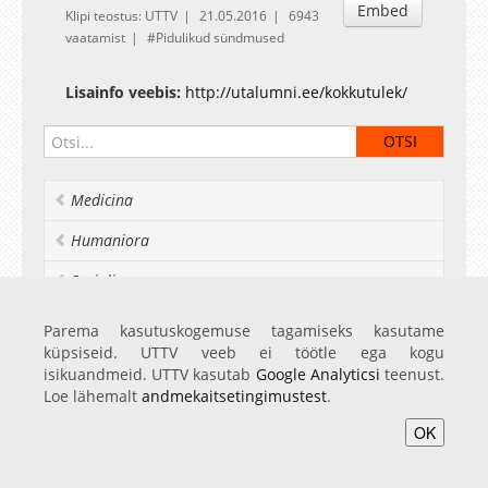
Embed
Klipi teostus: UTTV
21.05.2016
6943
vaatamist
Pidulikud sündmused
Lisainfo veebis:
http://utalumni.ee/kokkutulek/
Medicina
Humaniora
Socialia
Realia et naturalia
Parema kasutuskogemuse tagamiseks kasutame
küpsiseid. UTTV veeb ei töötle ega kogu
Ülikoolist veel
isikuandmeid. UTTV kasutab
Google Analyticsi
teenust.
Loe lähemalt
andmekaitsetingimustest
.
OK
Avaleht
Videod
Fotod
Teenused
Sisene