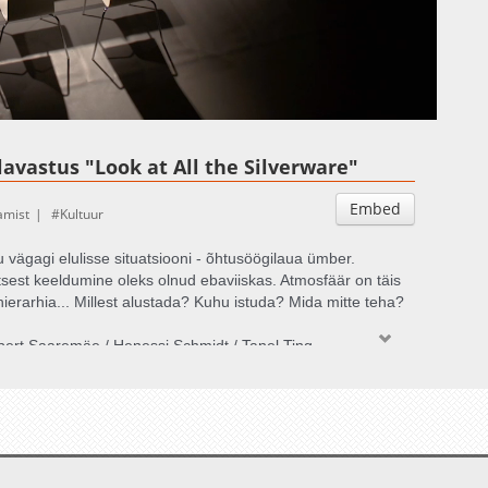
Auto
Esituskiirused
lavastus "Look at All the Silverware"
Embed
amist
Kultuur
u vägagi elulisse situatsiooni - õhtusöögilaua ümber.
sest keeldumine oleks olnud ebaviiskas. Atmosfäär on täis
ierarhia... Millest alustada? Kuhu istuda? Mida mitte teha?
bert Saaremäe / Henessi Schmidt / Tanel Ting