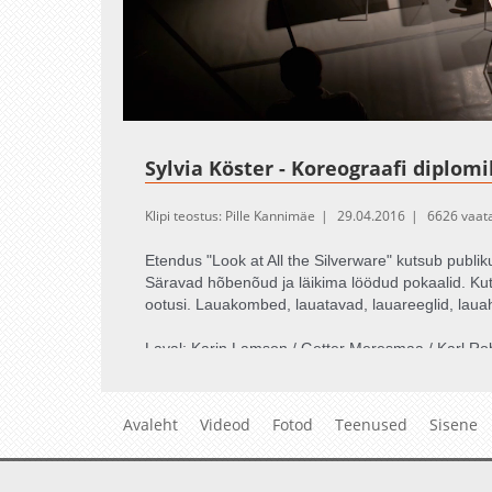
Loaded
:
Unmute
1.90%
Sylvia Köster - Koreograafi diplomi
Klipi teostus: Pille Kannimäe
29.04.2016
6626 vaat
Etendus "Look at All the Silverware" kutsub publik
Säravad hõbenõud ja läikima löödud pokaalid. Kut
ootusi. Lauakombed, lauatavad, lauareeglid, lauah
Laval: Karin Lamson / Getter Meresmaa / Karl Ro
Valguskujundus: Hannele Philipson / Jari Matsi
Helikujundus: Igorrr / Judith Parts
Avaleht
Videod
Fotod
Teenused
Sisene