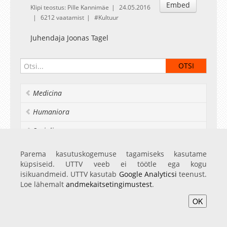
Embed
Klipi teostus: Pille Kannimäe
24.05.2016
6212 vaatamist
Kultuur
Juhendaja Joonas Tagel
Medicina
Humaniora
Socialia
Realia et naturalia
Parema kasutuskogemuse tagamiseks kasutame
küpsiseid. UTTV veeb ei töötle ega kogu
Ülikoolist veel
isikuandmeid. UTTV kasutab
Google Analyticsi
teenust.
Loe lähemalt
andmekaitsetingimustest
.
OK
Avaleht
Videod
Fotod
Teenused
Sisene