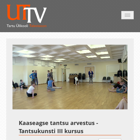
AVALEHT
VIDEOD
FOTOD
TEENUSED
Auto
Loaded
:
Unmute
Esituskiirused
1.44%
Kaaseagse tantsu arvestus -
Tantsukunsti III kursus