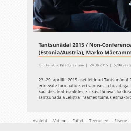
Loaded
:
Unmute
1.44%
Tantsunädal 2015 / Non-Conference 
(Estonia/Austria), Marko Mäetamm 
Klipi teostus: Pille Kannimäe
24.04.2015
6704 vaat
23.-29. aprilllil 2015 aset leidnud Tantsunädal
erinevate formaatide, eri vanuses ja huvidega 
koolides, teatrisaalides, kirikus, tänaval, loodus
Tantsunädala „ekstra“ raames toimus esmakor
TO/ WITH/ AGAINST/ OR/ IN LOVE WITH HIGHER E
Viljandi Lennukitehases ja Kultuuriakadeemias.
kõrghariduse vahelised suhted. Ühte ruumi ko
Avaleht
Eestist, Baltikumist, Põhjamaadest ja Euroopas
Videod
Fotod
Teenused
Sisene
Tantsunädalat korraldab OMA Stuudio koostöös