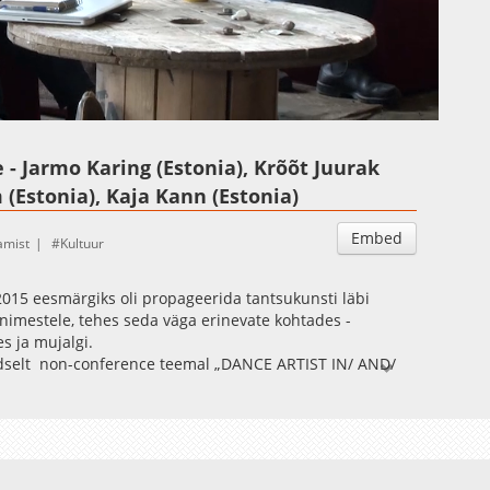
Auto
Esituskiirused
- Jarmo Karing (Estonia), Krõõt Juurak
(Estonia), Kaja Kann (Estonia)
Embed
amist
Kultuur
 2015 eesmärgiks oli propageerida tantsukunsti läbi
inimestele, tehes seda väga erinevate kohtades -
es ja mujalgi.
dselt non-conference teemal „DANCE ARTIST IN/ AND/
DUCATION IN DANCE”, mis toimus 23.-25. Aprillil
 Non-conference`i fookuseks oli tantsukunsti ja tantsu
ondati erinevad arvamused, perspektiivid ja kogemused
t.
 TÜ Viljandi Kultuuriakadeemiaga.