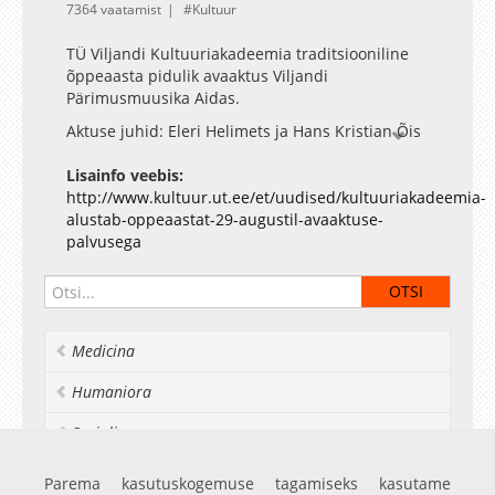
7364 vaatamist
Kultuur
TÜ Viljandi Kultuuriakadeemia traditsiooniline
õppeaasta pidulik avaaktus Viljandi
Pärimusmuusika Aidas.
Aktuse juhid: Eleri Helimets ja Hans Kristian Õis
Koreograafid: Reelika Poroson ja Laura Mander
Tantsijad: Leanika Mändma, Kadi Keskülla, Liis
Lisainfo veebis:
Konsap, Tanel Ting, Taivo Pärnamets, Silver Jusilo
http://www.kultuur.ut.ee/et/uudised/kultuuriakadeemia-
Eesti Hümni ja Loomislaulu eestlaulja: Kelly Vask
alustab-oppeaastat-29-augustil-avaaktuse-
Gaudeaumuse eestlaulja: Jaan-Eerik Aardam
palvusega
Muusikud: Maris Pihlap, Elina Kasesalu, Kõu
Kaur
Heli: Rauno Avel, Olesja Klink
Medicina
Valgus: Karolin Tamm
Otseülekande režii, salvestus ja korraldustiimi
Humaniora
juht: Tauno Uibo
Operaatorid: Pille Kannimäe, Carmen Seljamaa,
Socialia
Mailiis Laur, Kristo Kuusik
Realia et naturalia
Parema kasutuskogemuse tagamiseks kasutame
Aktuse korraldus: Heili Lindepuu, Viivika Melts