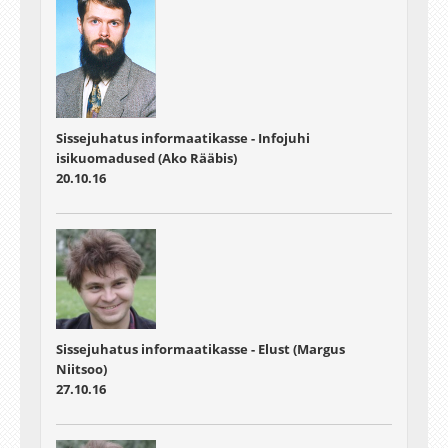
Sissejuhatus informaatikasse - Infojuhi
isikuomadused (Ako Rääbis)
20.10.16
Sissejuhatus informaatikasse - Elust (Margus
Niitsoo)
27.10.16