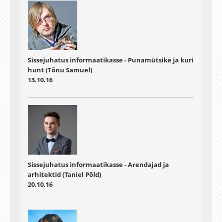
Sissejuhatus informaatikasse - Punamütsike ja kuri
hunt (Tõnu Samuel)
13.10.16
Sissejuhatus informaatikasse - Arendajad ja
arhitektid (Taniel Põld)
20.10.16