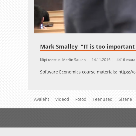
Loaded
:
Unmute
0.26%
Mark Smalley "IT is too important t
Klipi teostus: Merlin Saulep
14.11.2016
4416 vaata
Software Economics course materials:
https://
Avaleht
Videod
Fotod
Teenused
Sisene