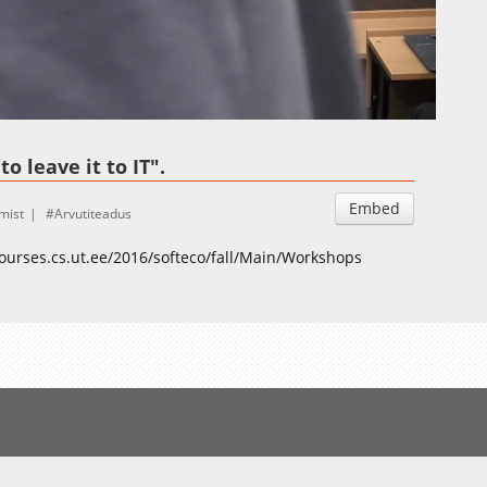
Auto
Esituskiirused
o leave it to IT".
Embed
mist
Arvutiteadus
courses.cs.ut.ee/2016/softeco/fall/Main/Workshops