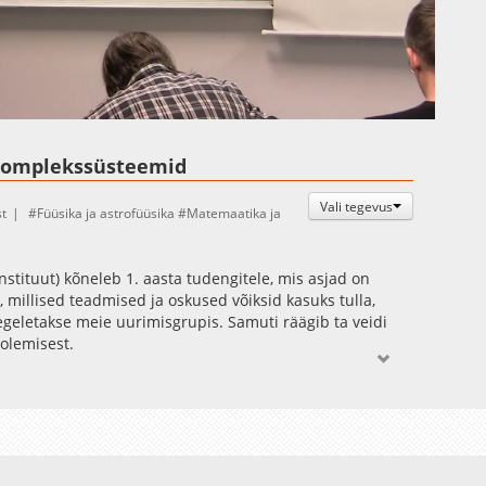
Auto
Esituskiirused
 komplekssüsteemid
Vali tegevus
t
Füüsika ja astrofüüsika
Matemaatika ja
Instituut) kõneleb 1. aasta tudengitele, mis asjad on
millised teadmised ja oskused võiksid kasuks tulla,
egeletakse meie uurimisgrupis. Samuti räägib ta veidi
olemisest.