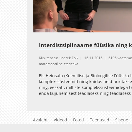
Loaded
:
Unmute
1.23%
Interdistsiplinaarne füüsika ning
Klipi teostus: Indrek Zolk
16.11.2016
6195 vaatamis
matemaatiline statistika
Els Heinsalu (Keemilise ja Bioloogilise Füüsika 
komplekssüsteemid ning kuidas neid uuritakse, 
ning, eeskätt, milliste komplekssüsteemidega t
enda kujunemisest teadlaseks ning teadlaseks 
Avaleht
Videod
Fotod
Teenused
Sisene