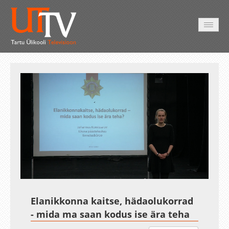
AVALEHT
VIDEOD
FOTOD
TEENUSED
Auto
Loaded
:
Unmute
Esituskiirused
1.30%
Elanikkonna kaitse, hädaolukorrad
- mida ma saan kodus ise ära teha