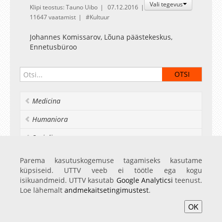
Vali tegevus
Klipi teostus: Tauno Uibo
07.12.2016
11647 vaatamist
Kultuur
Johannes Komissarov, Lõuna päästekeskus,
Ennetusbüroo
Medicina
Humaniora
Socialia
Realia et naturalia
Parema kasutuskogemuse tagamiseks kasutame
küpsiseid. UTTV veeb ei töötle ega kogu
Ülikoolist veel
isikuandmeid. UTTV kasutab
Google Analyticsi
teenust.
Loe lähemalt
andmekaitsetingimustest
.
OK
Avaleht
Videod
Fotod
Teenused
Sisene