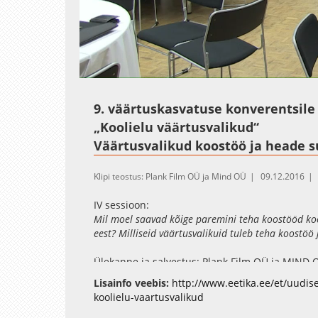
Loaded
:
Unmute
1.52%
9. väärtuskasvatuse konverentsile
„Koolielu väärtusvalikud“
Väärtusvalikud koostöö ja heade 
Klipi teostus: Plank Film OÜ ja Mind OÜ
09.12.2016
IV sessioon:
Mil moel saavad kõige paremini teha koostööd ko
eest? Milliseid väärtusvalikuid tuleb teha koostö
Ülekanne ja salvestus: Plank Film OÜ ja MIND 
Lisainfo veebis:
http://www.eetika.ee/et/uudis
koolielu-vaartusvalikud