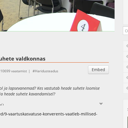
Auto
Esituskiirused
suhete valdkonnas
Embed
10699 vaatamist
Haridusteadus
ol ja lapsevanemad? Kes vastutab heade suhete loomise
ö ja heade suhete kavandamisel?
OÜ
ed/9-vaartuskasvatuse-konverents-vaatleb-millised-