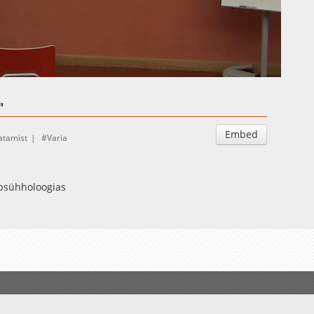
Auto
Esituskiirused
"
Embed
atamist
Varia
 psühholoogias