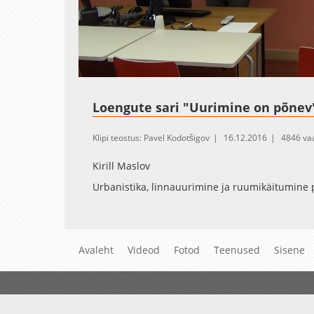
Loaded
:
Unmute
2.05%
Loengute sari "Uurimine on põnev
Klipi teostus: Pavel Kodotšigov
16.12.2016
4846 va
Kirill Maslov
Urbanistika, linnauurimine ja ruumikäitumine
Avaleht
Videod
Fotod
Teenused
Sisene