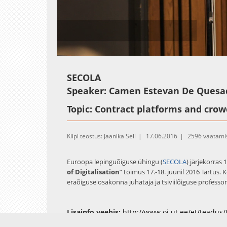
Loaded
:
Unmute
2.03%
SECOLA
Speaker: Camen Estevan De Quesada
Topic: Contract platforms and cro
Klipi teostus: Jaanika Seli
17.06.2016
2596 vaatami
Euroopa lepinguõiguse ühingu (
SECOLA
) järjekorras
of Digitalisation
” toimus 17.-18. juunil 2016 Tartus.
eraõiguse osakonna juhataja ja tsiviilõiguse professor 
Eesti valiti konverentsi toimumise kohaks SECOLA ju
juunis. Valik langes Eesti kasuks eelkõige seetõttu, et
Lisainfo veebis:
http://www.oi.ut.ee/et/teadus
innovaatiliselt kasutav riik.