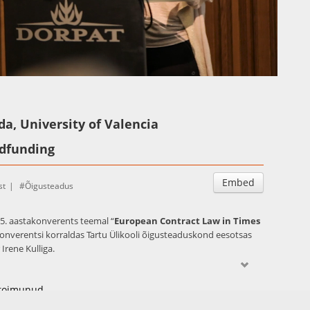
Auto
Esituskiirused
, University of Valencia
wdfunding
Embed
st
Õigusteadus
 15. aastakonverents teemal “
European Contract Law in Times
 Konverentsi korraldas Tartu Ülikooli õigusteaduskond eesotsas
Irene Kulliga.
hatuse ettepanekul ühingu üldkoosolekul Oxfordis 2015. aasta
 Eesti on tuntud kui digitaalse tehnoloogia võimalusi
/toimunud