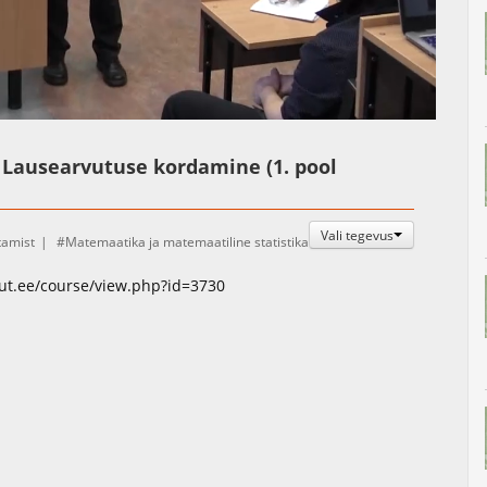
Auto
Esituskiirused
- Lausearvutuse kordamine (1. pool
Vali tegevus
tamist
Matemaatika ja matemaatiline statistika
.ut.ee/course/view.php?id=3730