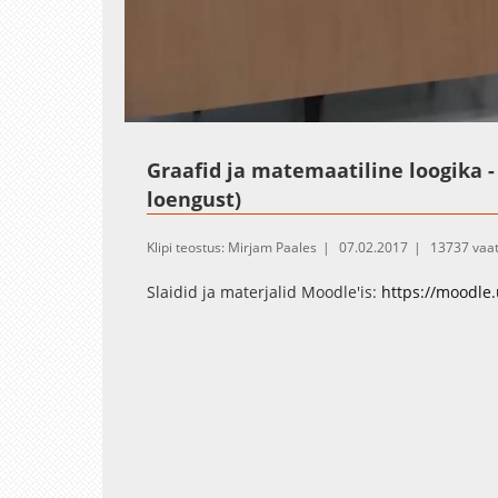
Loaded
:
Unmute
1.99%
Graafid ja matemaatiline loogika 
loengust)
Klipi teostus: Mirjam Paales
07.02.2017
13737 vaa
Slaidid ja materjalid Moodle'is:
https://moodle