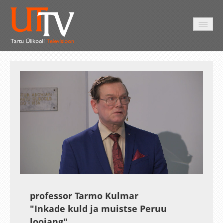
AVALEHT
VIDEOD
FOTOD
TEENUSED
Auto
Loaded
:
Unmute
Esituskiirused
0.23%
professor Tarmo Kulmar
"Inkade kuld ja muistse Peruu
loojang"