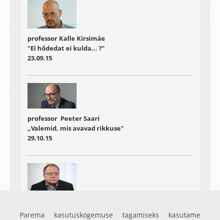
professor Kalle Kirsimäe
"Ei hõdedat ei kulda... ?"
23.09.15
professor Peeter Saari
„Valemid, mis avavad rikkuse"
29.10.15
professor Jüri Allik
„Psühholoogia (ja) rikkus“
Parema kasutuskogemuse tagamiseks kasutame
07.12.15