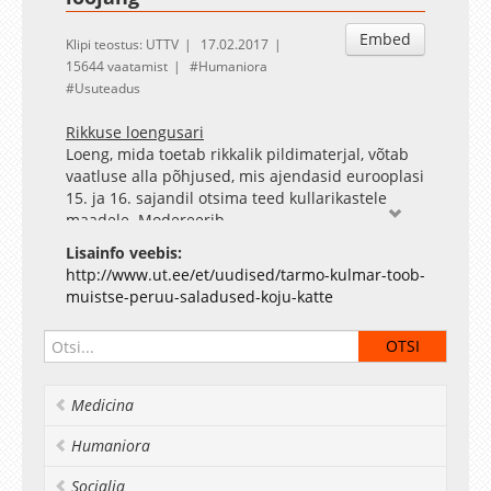
Embed
Klipi teostus: UTTV
17.02.2017
15644 vaatamist
Humaniora
Usuteadus
Rikkuse loengusari
Loeng, mida toetab rikkalik pildimaterjal, võtab
vaatluse alla põhjused, mis ajendasid eurooplasi
15. ja 16. sajandil otsima teed kullarikastele
maadele. Modereerib ....
Lisainfo veebis:
http://www.ut.ee/et/uudised/tarmo-kulmar-toob-
muistse-peruu-saladused-koju-katte
Medicina
Humaniora
Socialia