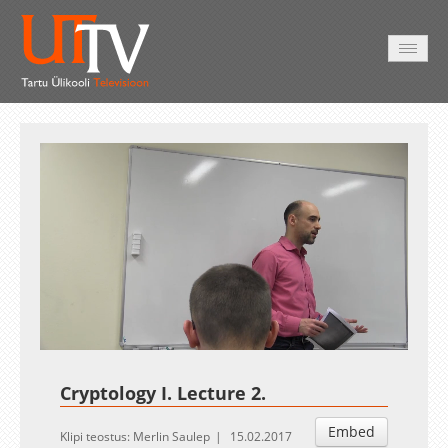
AVALEHT
VIDEOD
FOTOD
TEENUSED
Auto
Loaded
:
Unmute
Esituskiirused
1.15%
Cryptology I. Lecture 2.
Embed
Klipi teostus: Merlin Saulep
15.02.2017