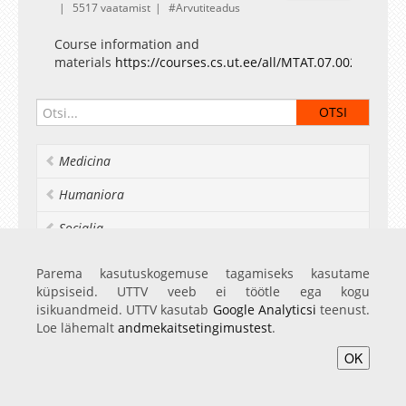
5517 vaatamist
Arvutiteadus
Course information and
materials
https://courses.cs.ut.ee/all/MTAT.07.002/2017_
Medicina
Humaniora
Socialia
Realia et naturalia
Parema kasutuskogemuse tagamiseks kasutame
küpsiseid. UTTV veeb ei töötle ega kogu
Ülikoolist veel
isikuandmeid. UTTV kasutab
Google Analyticsi
teenust.
Loe lähemalt
andmekaitsetingimustest
.
OK
Avaleht
Videod
Fotod
Teenused
Sisene