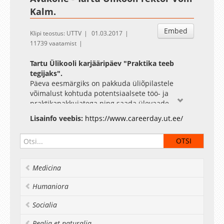
Kalm.
Embed
Klipi teostus: UTTV
01.03.2017
11739 vaatamist
Tartu Ülikooli karjääripäev "Praktika teeb
tegijaks". ​
Päeva eesmärgiks on pakkuda üliõpilastele
võimalust kohtuda potentsiaalsete töö- ja
praktikapakkujatega ning saada ülevaade
tänasest ja homsest tööturust.
Lisainfo veebis:
https://www.careerday.ut.ee/
Karjäärimessil on esindatud ettevõtted ja
organisatsioonid nii era-, avalikust kui ka
mittetulundussektorist. Karjääripäev on
suunatud Tartu Ülikooli üliõpilastele, sh.
välisüliõpilastele.
Medicina
Humaniora
Socialia
Realia et naturalia