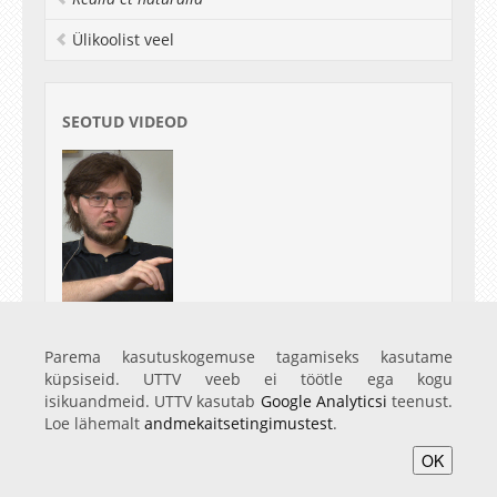
Ülikoolist veel
SEOTUD VIDEOD
Tartu Ülikooli karjääripäeva paneeldiskussioon
"Tugevale teooriale praktiline väljund"
Parema kasutuskogemuse tagamiseks kasutame
01.03.17
küpsiseid. UTTV veeb ei töötle ega kogu
isikuandmeid. UTTV kasutab
Google Analyticsi
teenust.
Loe lähemalt
andmekaitsetingimustest
.
OK
Avaleht
Videod
Fotod
Teenused
Sisene