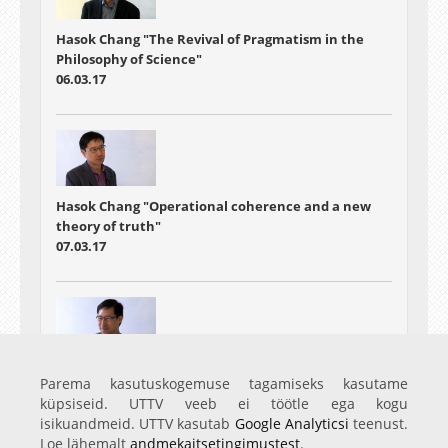
Hasok Chang "The Revival of Pragmatism in the
Philosophy of Science"
06.03.17
Hasok Chang "Operational coherence and a new
theory of truth"
07.03.17
Hasok Chang "Realism for realistic people"
Parema kasutuskogemuse tagamiseks kasutame
08.03.17
küpsiseid. UTTV veeb ei töötle ega kogu
isikuandmeid. UTTV kasutab
Google Analyticsi
teenust.
Loe lähemalt
andmekaitsetingimustest
.