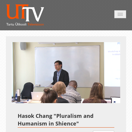
AVALEHT
VIDEOD
FOTOD
TEENUSED
Auto
Loaded
:
Unmute
Esituskiirused
0.33%
Hasok Chang "Pluralism and
Humanism in Shience"