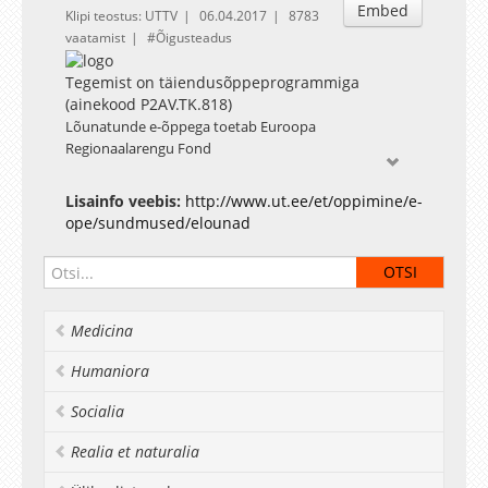
Embed
Klipi teostus: UTTV
06.04.2017
8783
vaatamist
Õigusteadus
Tegemist on täiendusõppeprogrammiga
(ainekood P2AV.TK.818)
Lõunatunde e-õppega toetab Euroopa
Regionaalarengu Fond
Lisainfo veebis:
http://www.ut.ee/et/oppimine/e-
ope/sundmused/elounad
Medicina
Humaniora
Socialia
Realia et naturalia