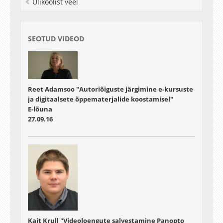
Ülikoolist veel
SEOTUD VIDEOD
Reet Adamsoo "Autoriõiguste järgimine e-kursuste
ja digitaalsete õppematerjalide koostamisel"
E-lõuna
27.09.16
Kait Krull "Videoloengute salvestamine Panopto