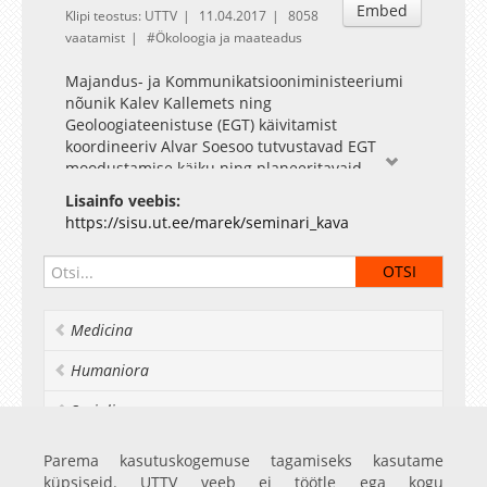
Embed
Klipi teostus: UTTV
11.04.2017
8058
vaatamist
Ökoloogia ja maateadus
Majandus- ja Kommunikatsiooniministeeriumi
nõunik Kalev Kallemets ning
Geoloogiateenistuse (EGT) käivitamist
koordineeriv Alvar Soesoo tutvustavad EGT
moodustamise käiku ning planeeritavaid
tegevusi seoses teenistuse moodustamisega
Lisainfo veebis:
2017. aastal.
https://sisu.ut.ee/marek/seminari_kava
Geoloogiateenistuse eesmärkide teostumiseks
on oluline tõhus ja avatud koostöö ülikoolidega,
sellega seoses palutakse kõigil aktiivselt kaasa
mõelda ja öelda ning panustada oma ideedega
EGT edukama alguse nimel.
Medicina
Humaniora
Socialia
Realia et naturalia
Parema kasutuskogemuse tagamiseks kasutame
küpsiseid. UTTV veeb ei töötle ega kogu