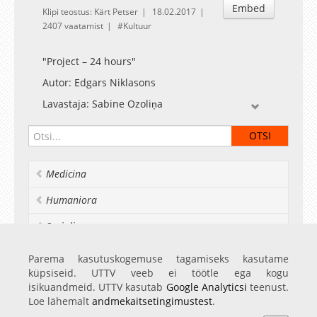
Embed
Klipi teostus: Kärt Petser
18.02.2017
2407 vaatamist
Kultuur
"Project – 24 hours"
Autor: Edgars Niklasons
Lavastaja: Sabine Ozoliņa
Stsenograaf: Krišjānis Elviks
Muusik: Kaspars Niklasons
Kestus: 40 minutit ilma vaheajata
Medicina
Humaniora
Socialia
Realia et naturalia
Parema kasutuskogemuse tagamiseks kasutame
küpsiseid. UTTV veeb ei töötle ega kogu
Ülikoolist veel
isikuandmeid. UTTV kasutab
Google Analyticsi
teenust.
Loe lähemalt
andmekaitsetingimustest
.