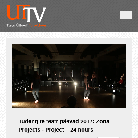
AVALEHT
VIDEOD
FOTOD
TEENUSED
Auto
Loaded
:
Unmute
Esituskiirused
2.16%
Tudengite teatripäevad 2017: Zona
Projects - Project – 24 hours