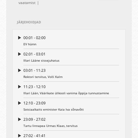
vaatamist
JÄRJEHOIDJAD
00:01 - 02:00
EV hümn
02:01 - 03:01
Illari Lääne sissejuhatus
03:01 - 11:23
Rektori tervitus, Volli Kalm
11:23 - 12:10
Illari Lään, Väärikate ülikooli vanima õppija tunnustamine
12:10 - 23:09
Sotsiaalkaits eminister Kaia Iva sõnavõtt
23:09 - 27:02
Tartu linnapea Urmas Klaas, tervitus
27:02 - 41:41