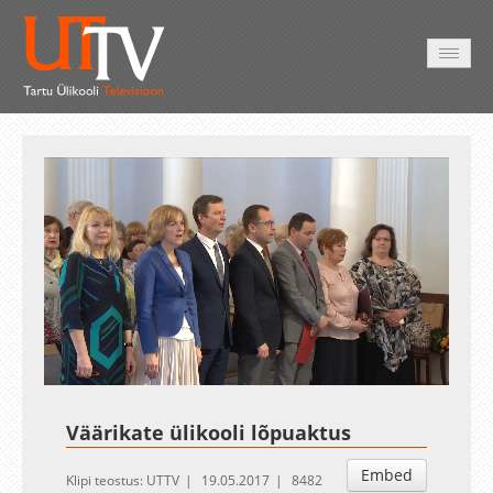
AVALEHT
VIDEOD
FOTOD
TEENUSED
Auto
Loaded
:
Unmute
Esituskiirused
1.39%
Väärikate ülikooli lõpuaktus
Embed
Klipi teostus: UTTV
19.05.2017
8482